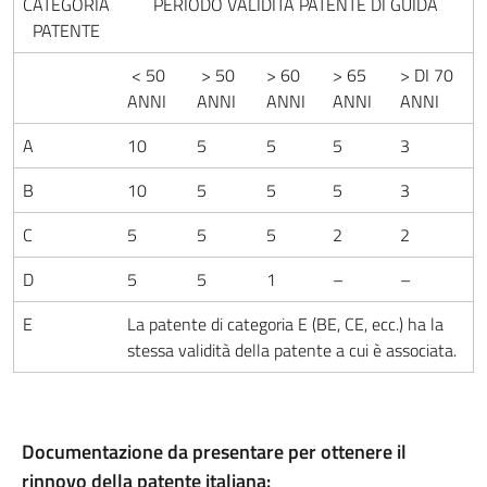
CATEGORIA
PERIODO VALIDITÀ PATENTE DI GUIDA
PATENTE
< 50
> 50
> 60
> 65
> DI 70
ANNI
ANNI
ANNI
ANNI
ANNI
A
10
5
5
5
3
B
10
5
5
5
3
C
5
5
5
2
2
D
5
5
1
–
–
E
La patente di categoria E (BE, CE, ecc.) ha la
stessa validità della patente a cui è associata.
Documentazione da presentare per ottenere il
rinnovo della patente italiana: