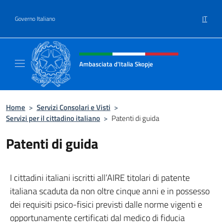
Salta al contenuto
IT
Governo Italiano
Intestazione sito, social e menù
Ambasciata d'Italia Skopje
Sito Ufficiale Ambasciata d'Italia a Skopje
Home
>
Servizi Consolari e Visti
>
Servizi per il cittadino italiano
>
Patenti di guida
Patenti di guida
I cittadini italiani iscritti all’AIRE titolari di patente
italiana scaduta da non oltre cinque anni e in possesso
dei requisiti psico-fisici previsti dalle norme vigenti e
opportunamente certificati dal medico di fiducia