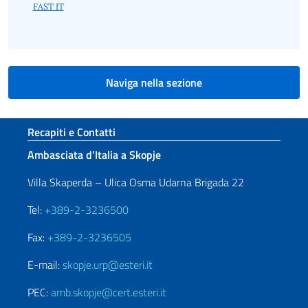
FAST IT
Naviga nella sezione
Sezione footer
Recapiti e Contatti
Ambasciata d’Italia a Skopje
Villa Skaperda – Ulica Osma Udarna Brigada 22
Tel:
+389-2-3236500
Fax:
+389-2-3236505
E-mail:
skopje.urp@esteri.it
PEC:
amb.skopje@cert.esteri.it