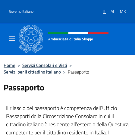
Salta al contenuto
IT
AL
MK
Governo Italiano
Intestazione sito, social e menù
Ambasciata d'Italia Skopje
Sito Ufficiale Ambasciata d'Italia a Skopje
Home
>
Servizi Consolari e Visti
>
Servizi per il cittadino italiano
>
Passaporto
Passaporto
Il rilascio del passaporto è competenza dell’Ufficio
Passaporti della Circoscrizione Consolare in cui il
cittadino italiano è residente all’estero o della Questura
competente per il cittadino residente in Italia. Il