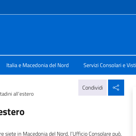
e menù
 Skopje
Italia e Macedonia del Nord
Servizi Consolari e Vist
Condi
Condividi
tadini all’estero
’estero
tre siete in Macedonia del Nord, l’Ufficio Consolare può,