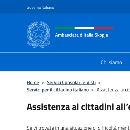
Salta al contenuto
Governo Italiano
Intestazione sito, social 
Ambasciata d'Italia Skopje
Sito Ufficiale Ambasciata d'Italia a
Chi siamo
Home
>
Servizi Consolari e Visti
>
Servizi per il cittadino italiano
>
Assistenza ai cit
Assistenza ai cittadini all
Se vi trovate in una situazione di difficoltà men