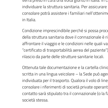
verrà preso in cura una volta giunto in Italia. In 
individuare la struttura sanitaria. Per assicurare
consolare potrà assistere i familiari nell’ottenim
in Italia.
Condizione imprescindibile perché si possa proce
della struttura sanitaria dove il connazionale è ri
affrontare il viaggio e le condizioni nelle quali vad
“certificato di trasportabilità aerea del paziente”
rilascio da parte delle strutture sanitarie locali.
Ottenuta tale documentazione e la cartella clinic
scritta in una lingua veicolare – la Sede può agev
individuata per il trasporto. Qualora il volo di li
consolare i riferimenti di società private operant
contatto sarà stipulato tra il connazionale (o la f
società stessa.