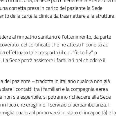
caso di difficoltà, la Sede può chiedere alla Prefettura di
 una corretta presa in carico del paziente la Sede
ento della cartella clinica da trasmettere alla struttura
dere al rimpatrio sanitario è l’ottenimento, da parte
coverato, del certificato che ne attesti l’idoneità ad
a effettuato tale trasporto (il c.d. “fit to fly” o
). La Sede potrà assistere i familiari nel chiedere il
a del paziente – tradotta in italiano qualora non già
olare i contatti tra i familiari e la compagnia aerea
nea non sia esperibile, si potranno richiedere alla Sede
i in loco che eroghino il servizio di aeroambulanza. Il
amiglia qualora il primo versi in stato di incapacità) e la