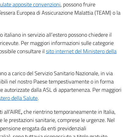
pulate apposite convenzioni
, possono fruire
 Tessera Europea di Assicurazione Malattia (TEAM) o la
itto italiano in servizio all’estero possono chiedere il
 ricevute. Per maggiori informazioni sulle categorie
ossibile consultare il
sito internet del Ministero della
ono a carico del Servizio Sanitario Nazionale, in via
nibili nel nostro Paese tempestivamente o in forma
 autorizzate dalla ASL di appartenenza. Per maggiori
stero della Salute
.
ti all’AIRE
,
che rientrino temporaneamente in Italia,
te le prestazioni sanitarie, comprese le urgenze. Nel
i di pensione erogata da enti previdenziali
Italia), sono tuttavia riconosciute a titolo gratuito