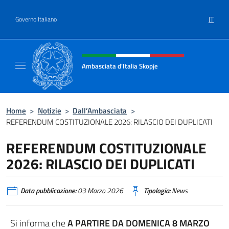
Salta al contenuto
IT
Governo Italiano
Intestazione sito, social e menù
Ambasciata d'Italia Skopje
Sito Ufficiale Ambasciata d'Italia a Skopje
Home
>
Notizie
>
Dall’Ambasciata
>
REFERENDUM COSTITUZIONALE 2026: RILASCIO DEI DUPLICATI
REFERENDUM COSTITUZIONALE
2026: RILASCIO DEI DUPLICATI
Data pubblicazione:
03 Marzo 2026
Tipologia:
News
Si informa che
A PARTIRE DA DOMENICA 8 MARZO