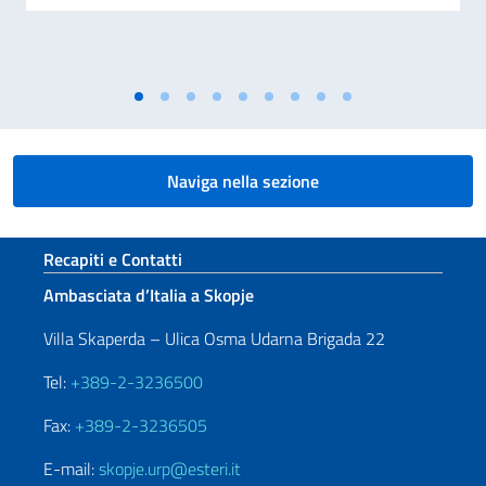
Naviga nella sezione
Sezione footer
Recapiti e Contatti
Ambasciata d’Italia a Skopje
Villa Skaperda – Ulica Osma Udarna Brigada 22
Tel:
+389-2-3236500
Fax:
+389-2-3236505
E-mail:
skopje.urp@esteri.it