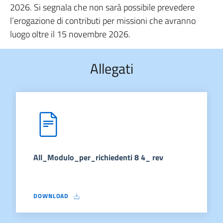
2026. Si segnala che non sarà possibile prevedere
l’erogazione di contributi per missioni che avranno
luogo oltre il 15 novembre 2026.
Allegati
All_Modulo_per_richiedenti 8 4_ rev
DOWNLOAD
ALL_MODULO_PER_RICHIEDENTI 8 4_ REV