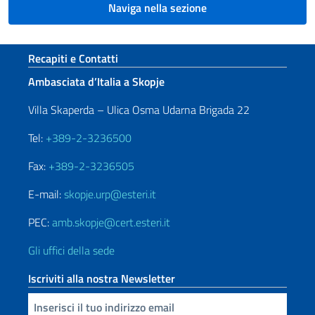
Naviga nella sezione
Sezione footer
Recapiti e Contatti
Ambasciata d’Italia a Skopje
Villa Skaperda – Ulica Osma Udarna Brigada 22
Tel:
+389-2-3236500
Fax:
+389-2-3236505
E-mail:
skopje.urp@esteri.it
PEC:
amb.skopje@cert.esteri.it
Gli uffici della sede
Iscriviti alla nostra Newsletter
Inserisci la tua email