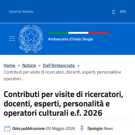
Salta al contenuto
IT
MK
Governo Italiano
Intestazione sito, social e menù
Ambasciata d'Italia Skopje
Sito Ufficiale Ambasciata d'Italia a Skopje
Home
>
Notizie
>
Dall’Ambasciata
>
Contributi per visite di ricercatori, docenti, esperti, personalità e
operatori...
Contributi per visite di ricercatori,
docenti, esperti, personalità e
operatori culturali e.f. 2026
Data pubblicazione:
05 Maggio 2026
Tipologia:
News