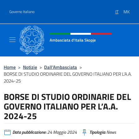
Salta al contenuto
IT
MK
Governo Italiano
Intestazione sito, social e menù
Ambasciata d'Italia Skopje
Sito Ufficiale Ambasciata d'Italia a Skopje
Home
>
Notizie
>
Dall’Ambasciata
>
BORSE DI STUDIO ORDINARIE DEL GOVERNO ITALIANO PER L’A.A.
2024-25
BORSE DI STUDIO ORDINARIE DEL
GOVERNO ITALIANO PER L’A.A.
2024-25
Data pubblicazione:
24 Maggio 2024
Tipologia:
News