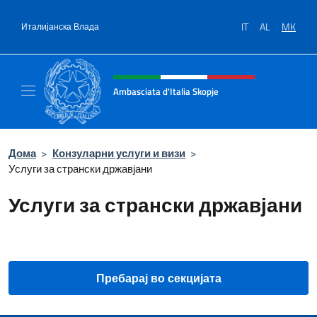
Директно до содржината
IT
AL
MK
Италијанска Влада
Header, social and menu of site
Ambasciata d'Italia Skopje
Sito Ufficiale Ambasciata d'Italia a Skopje
Дома
>
Конзуларни услуги и визи
>
Услуги за странски државјани
Услуги за странски државјани
Пребарај во секцијата