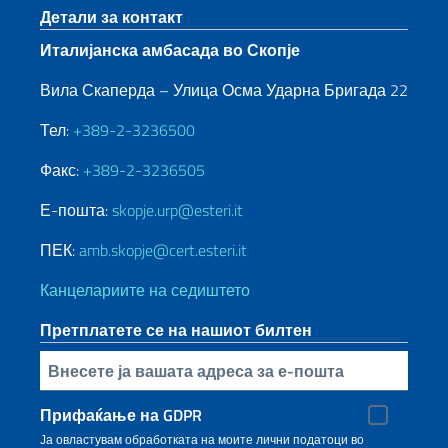
Footer section
Детали за контакт
Италијанска амбасада во Скопје
Вила Скаперда – Улица Осма Ударна Бригада 22
Тел:
+389-2-3236500
Факс:
+389-2-3236505
Е-пошта:
skopje.urp@esteri.it
ПЕК:
amb.skopje@cert.esteri.it
Канцелариите на седиштето
Претплатете се на нашиот билтен
Inserisci la tua email
Прифаќање на GDPR
Ја овластувам обработката на моите лични податоци во