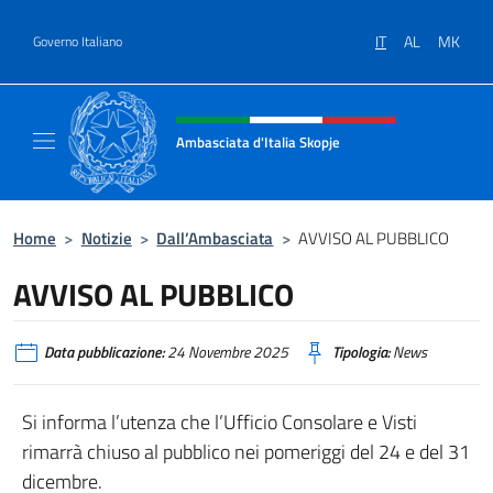
Salta al contenuto
IT
AL
MK
Governo Italiano
Intestazione sito, social e menù
Ambasciata d'Italia Skopje
Sito Ufficiale Ambasciata d'Italia a Skopje
Home
>
Notizie
>
Dall’Ambasciata
>
AVVISO AL PUBBLICO
AVVISO AL PUBBLICO
Data pubblicazione:
24 Novembre 2025
Tipologia:
News
Si informa l’utenza che l’Ufficio Consolare e Visti
rimarrà chiuso al pubblico nei pomeriggi del 24 e del 31
dicembre.