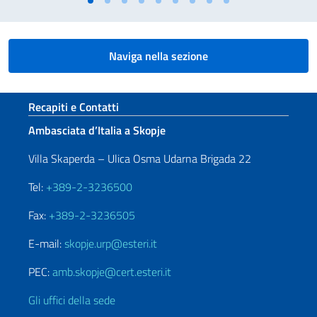
Naviga nella sezione
Sezione footer
Recapiti e Contatti
Ambasciata d’Italia a Skopje
Villa Skaperda – Ulica Osma Udarna Brigada 22
Tel:
+389-2-3236500
Fax:
+389-2-3236505
E-mail:
skopje.urp@esteri.it
PEC:
amb.skopje@cert.esteri.it
Gli uffici della sede